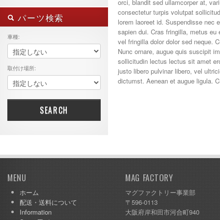
カブリオ
orci, blandit sed ullamcorper at, var
フロント・サイド・リア
smart 451
クーペ
consectetur turpis volutpat sollicitu
フロント（前部）
パーツ検索
smart フォーフォー
トラック
lorem laoreet id. Suspendisse nec e
リア（後部）
smart 全ヘッドライト対応
バン
sapien dui. Cras fringilla, metus eu
車種:
smart 卵型ライト
フォーツー K
vel fringilla dolor dolor sed neque. C
smart 涙目型ライト
フォーフォー
Nunc ornare, augue quis suscipit im
スズキ キャリイ
sollicitudin lectus lectus sit amet 
ダイハツ ハイゼット
取付け場所:
justo libero pulvinar libero, vel ultri
ダイハツ ハイゼット 21/12
dictumst. Aenean et augue ligula. 
MC後
ホンダ アクティ
ホンダ バモス
SEARCH
ホンダ フィット
MENU
MAG FACTORY
ホーム
マグファクトリー事業部
配送・送料について
〒596-0113
Information
大阪府岸和田市河合町940