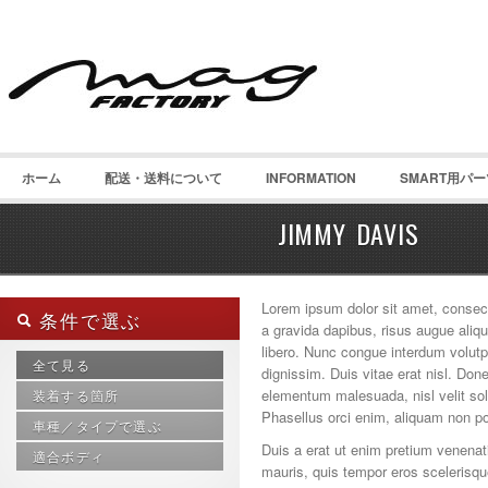
ホーム
配送・送料について
INFORMATION
SMART用パ
JIMMY DAVIS
Lorem ipsum dolor sit amet, consecte
条件で選ぶ
a gravida dapibus, risus augue aliqu
libero. Nunc congue interdum volut
全て見る
dignissim. Duis vitae erat nisl. Done
elementum malesuada, nisl velit sollic
装着する箇所
Phasellus orci enim, aliquam non portt
車種／タイプで選ぶ
インテリア
Duis a erat ut enim pretium venenat
サイド（側面）
適合ボディ
smart 450 カブリオ
mauris, quis tempor eros scelerisqu
チューニングパーツ
smart 450 内装パーツ