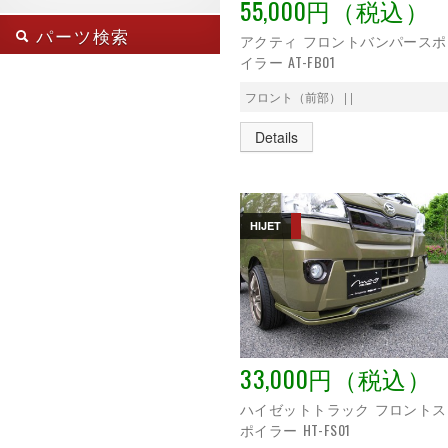
55,000円（税込）
カブリオ
フロント・サイド・リア
smart 451
クーペ
フロント（前部）
パーツ検索
smart フォーフォー
アクティ フロントバンパースポ
トラック
リア（後部）
smart 全ヘッドライト対応
イラー AT-FB01
バン
車種:
smart 卵型ライト
フォーツー K
smart 涙目型ライト
フロント（前部） | |
フォーフォー
スズキ キャリイ
ダイハツ ハイゼット
Details
取付け場所:
ダイハツ ハイゼット 21/12
MC後
ホンダ アクティ
ホンダ バモス
SEARCH
HIJET
ホンダ フィット
33,000円（税込）
ハイゼットトラック フロントス
ポイラー HT-FS01