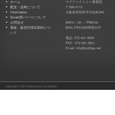
ホーム
マグファクトリー事業部
配送・送料について
〒596-0113
Information
大阪府岸和田市河合町940
Smart用パーツについて
お問合せ
AM10：00 ～ PM8:00
業販・販売代理店契約につ
MAIL/FAX24時間受付中
いて
電話: 072-421-3830
FAX : 072-421-3831
Email: info@solidup.net
Copyright © 2014 Mag factory by SolidUp