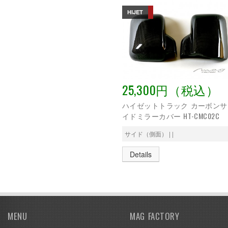
HIJET
25,300円（税込）
ハイゼットトラック カーボンサ
イドミラーカバー HT-CMC02C
サイド（側面） | |
Details
MENU
MAG FACTORY