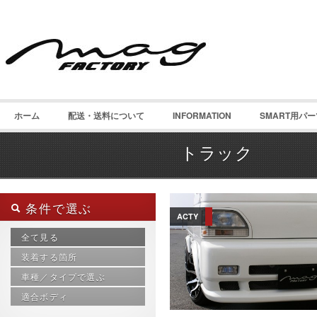
ホーム
配送・送料について
INFORMATION
SMART用パ
トラック
条件で選ぶ
ACTY
全て見る
装着する箇所
車種／タイプで選ぶ
インテリア
サイド（側面）
適合ボディ
smart 450 カブリオ
チューニングパーツ
smart 450 内装パーツ