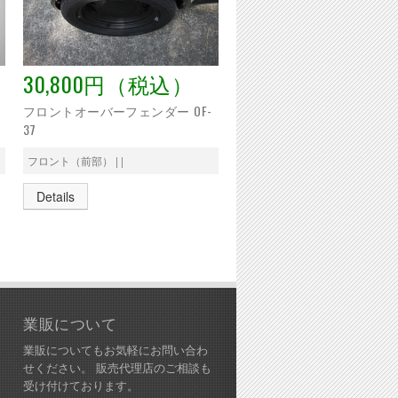
30,800円（税込）
フロントオーバーフェンダー OF-
37
フロント（前部） | |
Details
業販について
業販についてもお気軽にお問い合わ
せください。 販売代理店のご相談も
受け付けております。