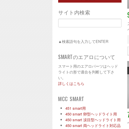
リア（後部）
smart 全ヘッドライト対応
バン
車種:
smart 卵型ライト
サイト内検索
フォーツー K
smart 涙目型ライト
フォーフォー
スズキ キャリイ
ダイハツ ハイゼット
取付け場所:
ダイハツ ハイゼット 21/12
MC後
▲検索語句を入力してENTER
ホンダ アクティ
ホンダ バモス
SEARCH
ホンダ フィット
SMARTのエアロについて
スマート用のエアロパーツはヘッド
ライトの形で適合を判断して下さ
い。
詳しくはこちら
MCC SMART
451 smart用
450 smart 卵型ヘッドライト用
450 smart 涙目型ヘッドライト用
450 smart 両ヘッドライト対応品