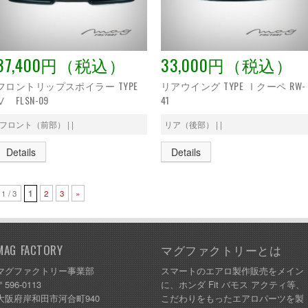
37,400円（税込）
33,000円（税込）
フロントリップスポイラー TYPE
リアウイング TYPE Ⅰクーペ RW-
Ⅴ FLSN-09
41
フロント（前部） | |
リア（後部） | |
Details
Details
1 / 3
1
2
3
»
MAG FACTORY
マグファクトリーとは
マグファクトリー事業部
スマートのエアロ製作販売をメイン
〒596-0113
に、ホンダ Fit バモス アクティ等、
大阪府岸和田市河合町940
こだわりをもったエアロパーツを製