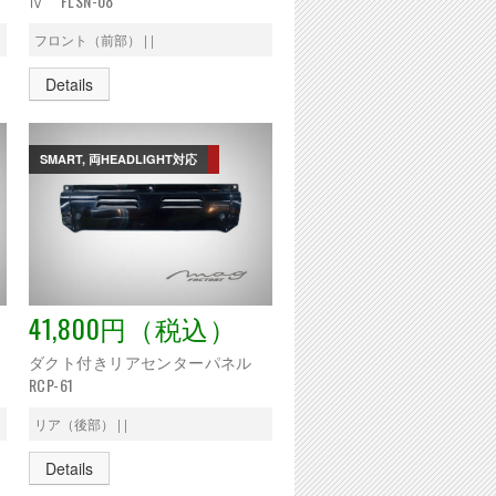
Ⅳ FLSN-08
フロント（前部） | |
Details
SMART, 両HEADLIGHT対応
41,800円（税込）
ダクト付きリアセンターパネル
RCP-61
リア（後部） | |
Details