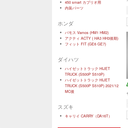
450 smart カブリオ用
内装パーツ
ホンダ
バモス Vamos (HM1 HM2)
アクティ ACTY ( HA3 HH3後期)
フィット FIT (GE6 GE7)
ダイハツ
ハイゼットトラック HIJET
TRUCK (S500P S510P)
ハイゼットトラック HIJET
TRUCK (S500P S510P) 2021/12
MC後
スズキ
キャリイ CARRY（DA16T）