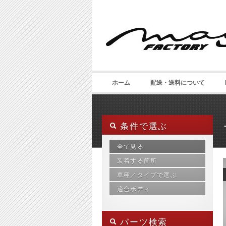
ホーム
配送・送料について
条件で選ぶ
全て見る
装着する箇所
車種／タイプで選ぶ
インテリア
サイド（側面）
適合ボディ
smart 450 カブリオ
チューニングパーツ
smart 450 内装パーツ
カブリオ
フロント・サイド・リア
smart 451
クーペ
フロント（前部）
パーツ検索
smart フォーフォー
トラック