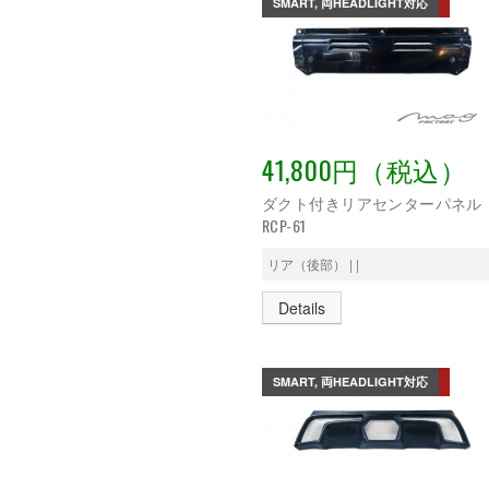
SMART, 両HEADLIGHT対応
41,800円（税込）
ダクト付きリアセンターパネル
RCP-61
リア（後部） | |
Details
SMART, 両HEADLIGHT対応