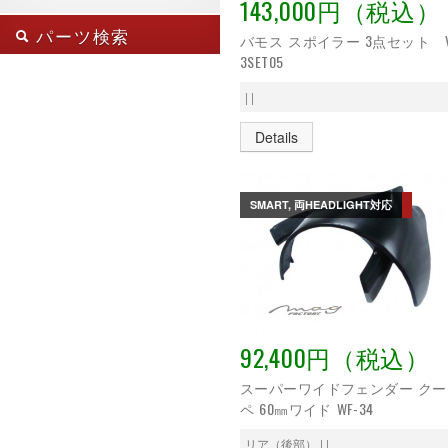
143,000円（税込）
カブリオ
フロント・サイド・リア
smart 451
クーペ
フロント（前部）
パーツ検索
smart フォーフォー
バモス スポイラー 3点セット V
トラック
リア（後部）
smart 全ヘッドライト対応
3SET05
バン
車種:
smart 卵型ライト
フォーツー K
smart 涙目型ライト
| |
フォーフォー
スズキ キャリイ
ダイハツ ハイゼット
Details
取付け場所:
ダイハツ ハイゼット 21/12
MC後
ホンダ アクティ
SMART, 両HEADLIGHT対応
ホンダ バモス
SEARCH
ホンダ フィット
92,400円（税込）
スーパーワイドフェンダー クー
ペ 60㎜ワイド WF-34
リア（後部） | |