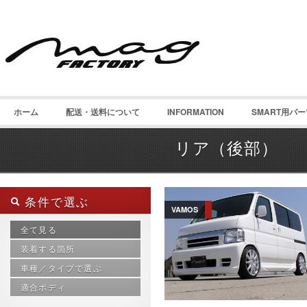
ホーム
配送・送料について
INFORMATION
SMART用パ
リア（後部）
条件で選ぶ
VAMOS
全て見る
装着する箇所
車種／タイプで選ぶ
インテリア
サイド（側面）
適合ボディ
smart 450 カブリオ
チューニングパーツ
smart 450 内装パーツ