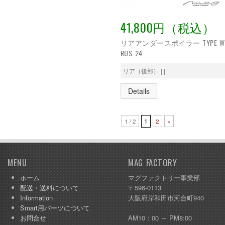
41,800円（税込）
リアアンダースポイラー TYPE W
RUS-24
リア（後部） | |
Details
1 / 2
1
2
»
MENU
MAG FACTORY
ホーム
マグファクトリー事業部
配送・送料について
〒596-0113
Information
大阪府岸和田市河合町940
Smart用パーツについて
お問合せ
AM10：00 ～ PM8:00